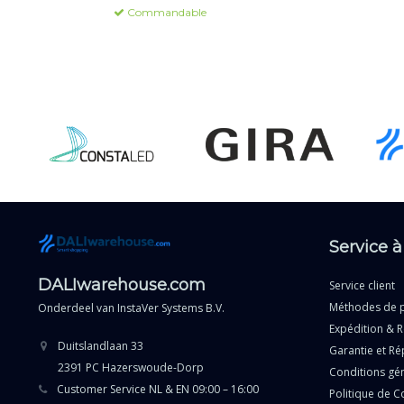
Commandable
Service à
DALIwarehouse.com
Service client
Méthodes de 
Onderdeel van
InstaVer Systems B.V.
Expédition & R
Duitslandlaan 33
Garantie et Ré
2391 PC Hazerswoude-Dorp
Conditions gé
Customer Service NL & EN 09:00 – 16:00
Politique de Co