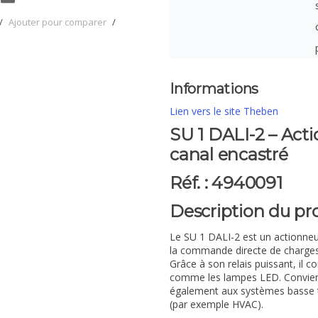
/
Ajouter pour comparer
/
Informations
Lien vers le site Theben
SU 1 DALI-2 – Act
canal encastré
Réf. : 4940091
Description du pr
Le SU 1 DALI-2 est un actionn
la commande directe de charges 
Grâce à son relais puissant, il 
comme les lampes LED. Convien
également aux systèmes basse t
(par exemple HVAC).