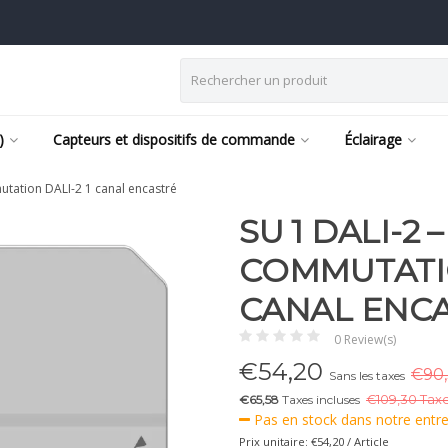
)
Capteurs et dispositifs de commande
Éclairage
utation DALI-2 1 canal encastré
SU 1 DALI-2
COMMUTATIO
CANAL ENC
0 Review(s)
€
54,20
€90,
Sans les taxes
€65,58
Taxes incluses
€
109,30 Taxe
Pas en stock dans notre entr
Prix unitaire: €54,20 / Article