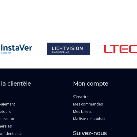
 la clientèle
Mon compte
S'inscrire
paiement
Mes commandes
etours
Mes billets
paration
Ma liste de souhaits
nérales
Suivez-nous
nfidentialité