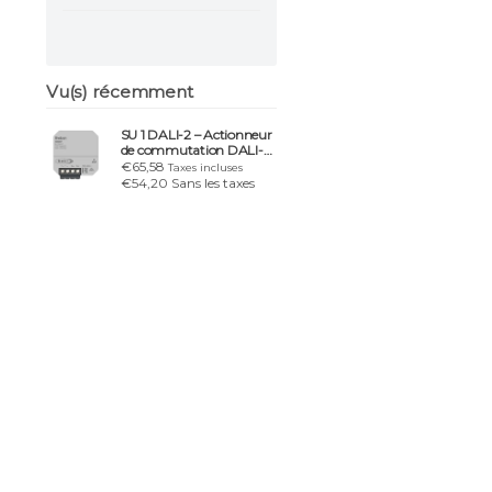
Vu(s) récemment
SU 1 DALI-2 – Actionneur
de commutation DALI-2
1 canal encastré
€65,58
Taxes incluses
€54,20 Sans les taxes