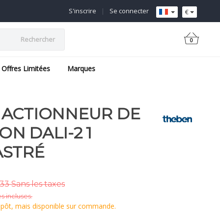
S'inscrire
|
Se connecter
€
Rechercher
0
Offres Limitées
Marques
 – ACTIONNEUR DE
N DALI-2 1
ASTRÉ
33 Sans les taxes
s incluses.
epôt, mais disponible sur commande.