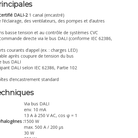
rincipales
certifié DALI-2
1 canal (encastré)
l’éclairage, des ventilateurs, des pompes et d’autres
ons basse tension et au contrôle de systèmes CVC
commande directe via le bus DALI (conforme IEC 62386,
rts courants d’appel (ex. : charges LED)
ble après coupure de tension du bus
 le bus DALI
cipant DALI selon IEC 62386, Partie 102
boîtes d’encastrement standard
techniques
Via bus DALI
env. 10 mA
13 A à 250 V AC, cos φ = 1
/halogènes :
1500 W
max. 500 A / 200 µs
30 W