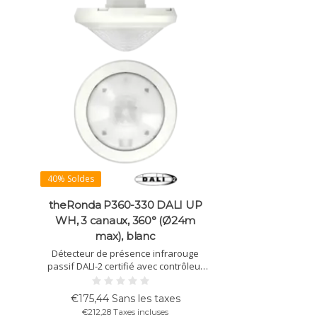
40% Soldes
theRonda P360-330 DALI UP
WH, 3 canaux, 360° (Ø24m
max), blanc
Détecteur de présence infrarouge
passif DALI-2 certifié avec contrôleur
d’application, 3 canaux, détection 360°
jusqu’à Ø24 m, variation, sensibilité et
€175,44 Sans les taxes
luminosité réglables, IP54, extensible.
€212,28 Taxes incluses