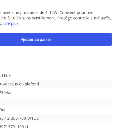
té avec une puissance de 1-12W. Convient pour une
 de 0 à 100% sans scintillement. Protégé contre la surchauffe,
s.
Lire plus
Ajouter au panier
LTECH
Au-dessus du plafond
230Vac
Oui
SE-12-350-700-W1DS
6971379119911