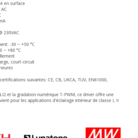
té en surface
V AC
C
0mA
 @ 230VAC
ent: -30 ~ +50 °C
0 ~ +80 °C
illement
rge, court-circuit
 heures
certifications suivantes: CE, CB, UKCA, TUV, EN61000,
ALI2 et la gradation numérique T-PWM, ce driver offre une
ient pour les applications d'éclairage intérieur de classe I, II