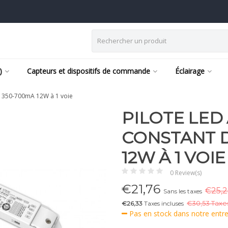
)
Capteurs et dispositifs de commande
Éclairage
LI 350-700mA 12W à 1 voie
PILOTE LED
CONSTANT D
12W À 1 VOIE
0 Review(s)
€
21,76
€25,2
Sans les taxes
€26,33
Taxes incluses
€
30,53 Taxes
Pas en stock dans notre entr