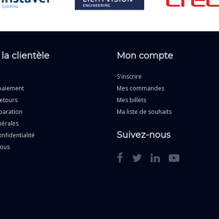
 la clientèle
Mon compte
S'inscrire
paiement
Mes commandes
etours
Mes billets
paration
Ma liste de souhaits
nérales
Suivez-nous
nfidentialité
nous