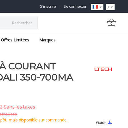
S'inscrire
|
Se connecter
€
Rechercher
0
Offres Limitées
Marques
 À COURANT
ALI 350-700MA
3 Sans les taxes
 incluses.
epôt, mais disponible sur commande.
Guide