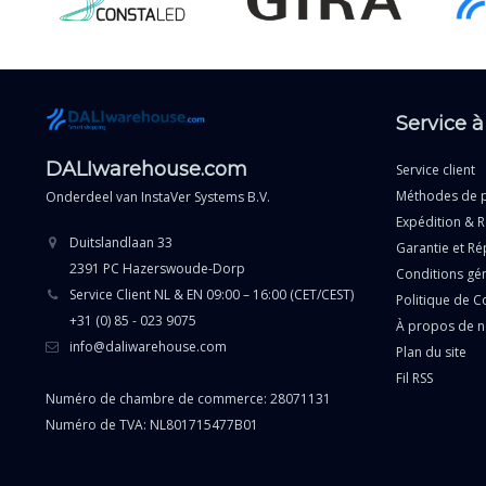
Service à
DALIwarehouse.com
Service client
Méthodes de 
Onderdeel van
InstaVer Systems B.V.
Expédition & R
Duitslandlaan 33
Garantie et Ré
2391 PC Hazerswoude-Dorp
Conditions gé
Service Client NL & EN 09:00 – 16:00 (CET/CEST)
Politique de Co
+31 (0) 85 - 023 9075
À propos de 
info@daliwarehouse.com
Plan du site
Fil RSS
Numéro de chambre de commerce: 28071131
Numéro de TVA: NL801715477B01