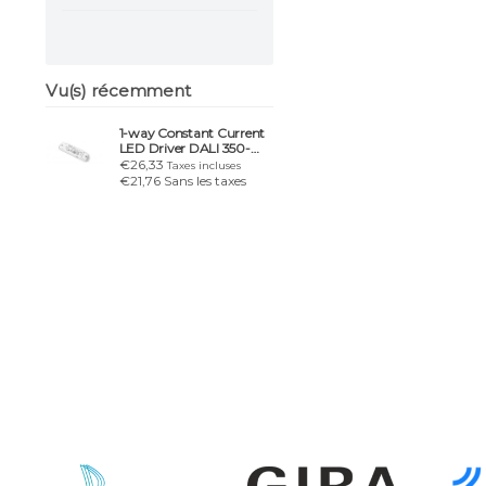
Vu(s) récemment
1-way Constant Current
LED Driver DALI 350-
700mA 12W
€26,33
Taxes incluses
€21,76 Sans les taxes