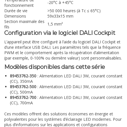
-20°C à +45°C
fonctionnement
Durée de vie
>50 000 heures (à Tc ≤ 65°C)
Dimensions
59x33x15 mm
Section maximale des
1,5 mm²
fils
Configuration via le logiciel DALI Cockpit
L’appareil peut être configuré à l’aide du logiciel DALI Cockpit et
d’une interface USB DALI. Les paramètres tels que la fréquence
PWM et le comportement après la récupération d’alimentation
(par exemple, 0-100% ou dernière valeur) sont personnalisables.
Modèles disponibles dans cette série
89453762-350
: Alimentation LED DALI 3W, courant constant
(CC), 350mA
89453762-500
: Alimentation LED DALI 3W, courant constant
(CC), 500mA
89453762-700
: Alimentation LED DALI 3W, courant constant
(CC), 700mA
Ces modèles offrent des solutions économes en énergie et
polyvalentes pour les systèmes d’éclairage LED modernes. Pour
plus d’informations sur les applications et configurations