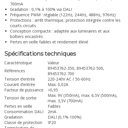
700mA
Gradation : 0,1% à 100% via DALI
Fréquence PWM : réglable (122Hz, 244Hz, 488Hz, 976Hz)
Protections : arrêt thermique, protection intégrée contre les
courts-circuits
Conception compacte : adaptée aux luminaires et aux
boîtiers encastrés
Pertes en veille faibles et rendement élevé
Spécifications techniques
Caractéristique
Valeur
89453762-350, 89453762-500,
Références
89453762-700
Tension d’entrée
220-240V AC / 50-60Hz
Courant d’entrée
Max. 0,02A
Facteur de puissance
>0,95
Max. 9V (350mA), max. 6,5V (500mA),
Tension de sortie
max. 3,5V (700mA)
Pertes en veille
Faibles
Consommation DALI
2mA
Gradation
DALI (0,1%-100%)
Classe de protection
IP20
Température de