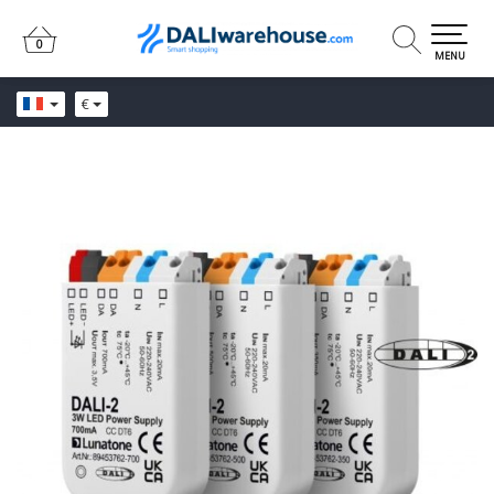
0
0
MENU
€