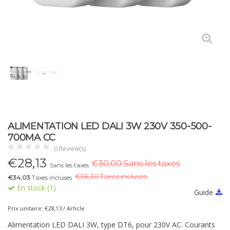
ALIMENTATION LED DALI 3W 230V 350-500-
700MA CC
0 Review(s)
€
28,13
€30,00 Sans les taxes
Sans les taxes
€
36,30 Taxes incluses.
€34,03
Taxes incluses
En stock (1)
Guide
Prix unitaire: €28,13 / Article
Alimentation LED DALI 3W, type DT6, pour 230V AC. Courants