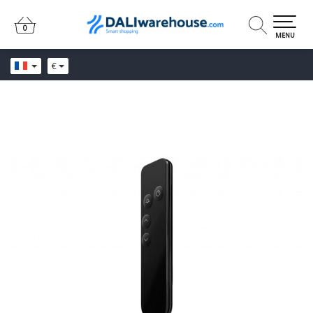
0
0
MENU
€