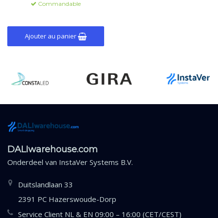
Commandable
ci-dessus, avec alimentation bus
DALI 20 mA (≈10 ballasts).
Ajouter au panier
DALIwarehouse.com
Onderdeel van
InstaVer Systems B.V.
Duitslandlaan 33
2391 PC Hazerswoude-Dorp
Service Client NL & EN 09:00 – 16:00 (CET/CEST)