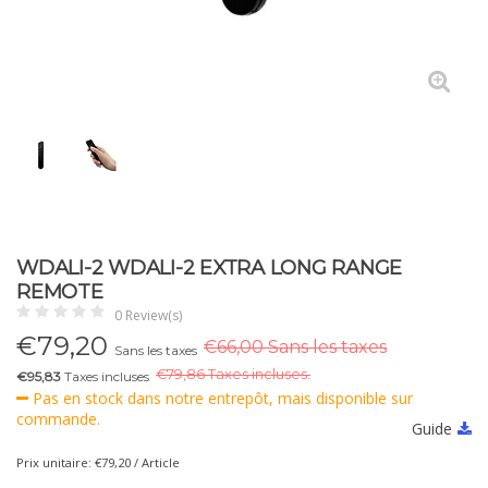
WDALI-2 WDALI-2 EXTRA LONG RANGE
REMOTE
0 Review(s)
€
79,20
€66,00 Sans les taxes
Sans les taxes
€
79,86 Taxes incluses.
€95,83
Taxes incluses
Pas en stock dans notre entrepôt, mais disponible sur
commande.
Guide
Prix unitaire: €79,20 / Article