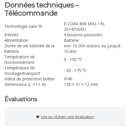
Données techniques –
Télécommande
E-LORA 868 MHz / RL
Technologie sans fil
2014/53/EU
Entrées
4 boutons-poussoirs
Alimentation
Batterie
Durée de vie estimée de la
env. 10 000 actions ou jusqu’à
batterie
10 ans
Température de
0…+50 °C
fonctionnement
Température de
−20…+75 °C
stockage/transport
Indice de protection boîtier
IP40
Dimensions (L × l × H)
128 × 31 × 12 mm
Évaluations
Lire ou rédiger une évaluation