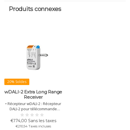
Produits connexes
20% Soldes
wDALI-2 Extra Long Range
Receiver
• Récepteur wDALI-2 : Récepteur
DALI-2 pour télécommande
wDALI-2. Relie le sans-fil à la
ligne DALI, encastrable, multi-
€174,00 Sans les taxes
maître, bornes DA en boucle.
€210,54 Taxes incluses
• Récepteur wDALI-2 PS : Comme