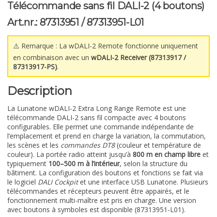
Télécommande sans fil DALI-2 (4 boutons)
Art.nr.: 87313951 / 87313951-L01
⚠️ Remarque : La wDALI-2 Remote fonctionne uniquement
en combinaison avec un
wDALI-2 Receiver (87313917 /
87313917-PS)
.
Description
La Lunatone wDALI-2 Extra Long Range Remote est une
télécommande DALI-2 sans fil compacte avec 4 boutons
configurables. Elle permet une commande indépendante de
l’emplacement et prend en charge la variation, la commutation,
les scènes et les
commandes DT8
(couleur et température de
couleur). La portée radio atteint jusqu’à
800 m en champ libre
et
typiquement
100–500 m à l’intérieur
, selon la structure du
bâtiment. La configuration des boutons et fonctions se fait via
le logiciel
DALI Cockpit
et une interface USB Lunatone. Plusieurs
télécommandes et récepteurs peuvent être appairés, et le
fonctionnement multi-maître est pris en charge. Une version
avec boutons à symboles est disponible (87313951-L01).