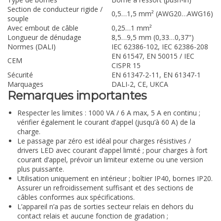
Section de conducteur rigide /
0,5…1,5 mm² (AWG20…AWG16)
souple
Avec embout de câble
0,25…1 mm²
Longueur de dénudage
8,5…9,5 mm (0,33…0,37")
Normes (DALI)
IEC 62386-102, IEC 62386-208
EN 61547, EN 50015 / IEC
CEM
CISPR 15
Sécurité
EN 61347-2-11, EN 61347-1
Marquages
DALI-2, CE, UKCA
Remarques importantes
Respecter les limites : 1000 VA / 6 A max, 5 A en continu ;
vérifier également le courant d’appel (jusqu’à 60 A) de la
charge.
Le passage par zéro est idéal pour charges résistives /
drivers LED avec courant d’appel limité ; pour charges à fort
courant d’appel, prévoir un limiteur externe ou une version
plus puissante.
Utilisation uniquement en intérieur ; boîtier IP40, bornes IP20.
Assurer un refroidissement suffisant et des sections de
câbles conformes aux spécifications.
L’appareil n’a pas de sorties secteur relais en dehors du
contact relais et aucune fonction de gradation ;