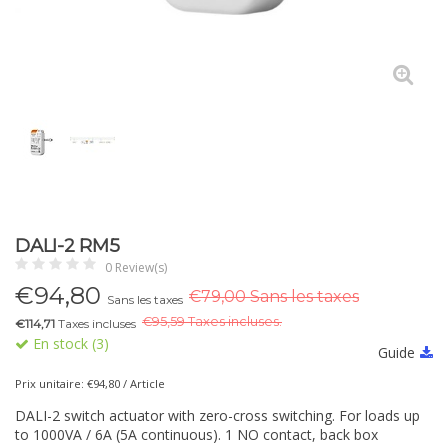
DALI-2 RM5
0 Review(s)
€
94,80
€79,00 Sans les taxes
Sans les taxes
€
95,59 Taxes incluses.
€114,71
Taxes incluses
En stock (3)
Guide
Prix unitaire: €94,80 / Article
DALI-2 switch actuator with zero-cross switching. For loads up
to 1000VA / 6A (5A continuous). 1 NO contact, back box