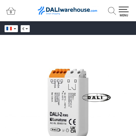
0
0
MENU
€