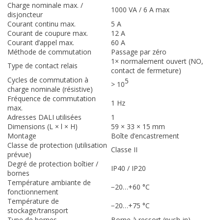
Charge nominale max. /
1000 VA / 6 A max
disjoncteur
Courant continu max.
5 A
Courant de coupure max.
12 A
Courant d’appel max.
60 A
Méthode de commutation
Passage par zéro
1× normalement ouvert (NO,
Type de contact relais
contact de fermeture)
Cycles de commutation à
5
> 10
charge nominale (résistive)
Fréquence de commutation
1 Hz
max.
Adresses DALI utilisées
1
Dimensions (L × l × H)
59 × 33 × 15 mm
Montage
Boîte d’encastrement
Classe de protection (utilisation
Classe II
prévue)
Degré de protection boîtier /
IP40 / IP20
bornes
Température ambiante de
−20…+60 °C
fonctionnement
Température de
−20…+75 °C
stockage/transport
Type de bornes
Borne à ressort (push-in)