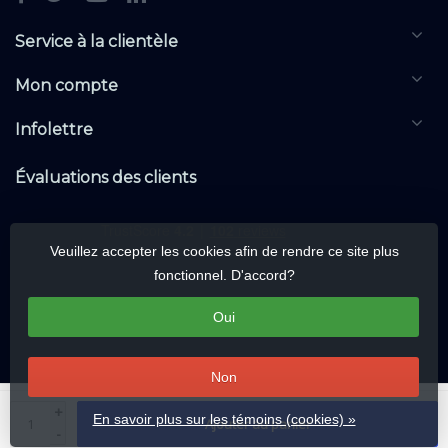
Service à la clientèle
Mon compte
Infolettre
Évaluations des clients
Veuillez accepter les cookies afin de rendre ce site plus
fonctionnel. D'accord?
Oui
Non
© Copyright 2026 DALIwarehouse.com | All rights reserved | Alle rechten
+
En savoir plus sur les témoins (cookies) »
Ajouter au panier
voorbehouden
-