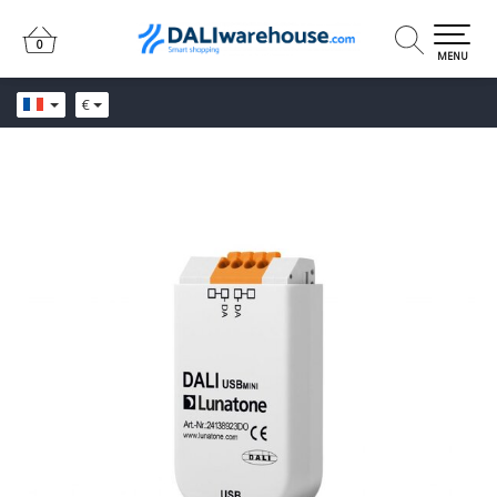
0
0
MENU
€