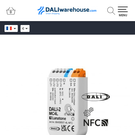
0
0
MENU
€