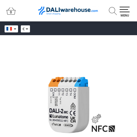
0
0
MENU
€