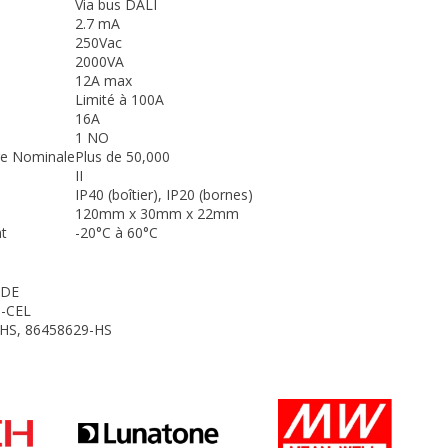
Via bus DALI
2.7 mA
250Vac
2000VA
12A max
Limité à 100A
16A
1 NO
ge Nominale
Plus de 50,000
II
IP40 (boîtier), IP20 (bornes)
120mm x 30mm x 22mm
t
-20°C à 60°C
-DE
9-CEL
-HS, 86458629-HS