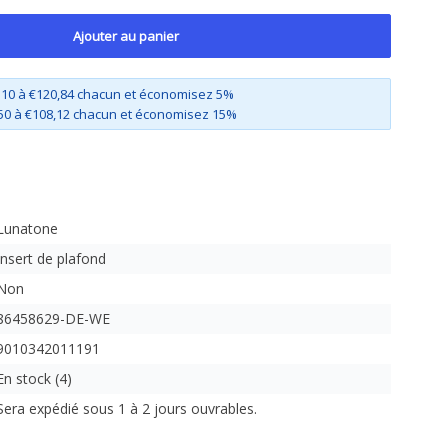
Ajouter au panier
 10 à €120,84 chacun et économisez 5%
50 à €108,12 chacun et économisez 15%
Lunatone
Insert de plafond
Non
86458629-DE-WE
9010342011191
En stock (4)
Sera expédié sous 1 à 2 jours ouvrables.