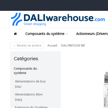
Composants du système
Actionneurs (Drivers
Revenir en arrière
Accueil
DALI RM16 DE WE
Catégories
Composants du
système
Alimentations de bus
DALI
Alimentations (Non
DALI)
Extension du Système