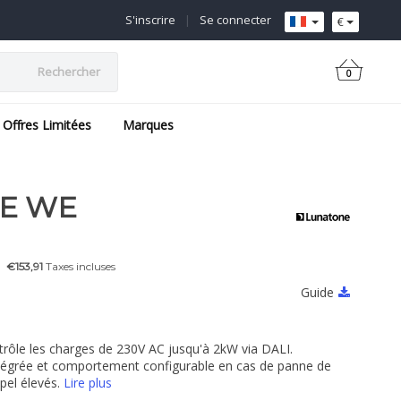
S'inscrire
|
Se connecter
€
Rechercher
0
Offres Limitées
Marques
DE WE
€153,91
Taxes incluses
Guide
rôle les charges de 230V AC jusqu'à 2kW via DALI.
ntégrée et comportement configurable en cas de panne de
ppel élevés.
Lire plus