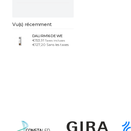
Vu(s) récemment
DALI RM16 DE WE
€153,91
Taxes incluses
€127,20 Sans les taxes