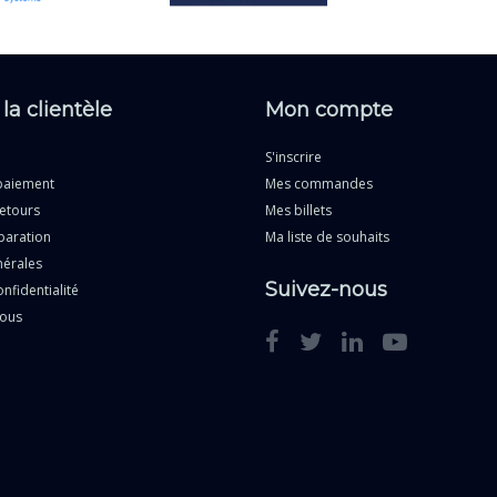
 la clientèle
Mon compte
S'inscrire
paiement
Mes commandes
etours
Mes billets
paration
Ma liste de souhaits
nérales
Suivez-nous
nfidentialité
nous