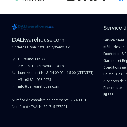
Service à
DALIwarehouse.com
Service client
Méthodes de 
Onderdeel van
InstaVer Systems B.V.
Expédition & R
Duitslandlaan 33
Garantie et Ré
2391 PC Hazerswoude-Dorp
Conditions gé
Kundendienst NL & EN 09:00 – 16:00 (CET/CEST)
Politique de Co
+31 (0) 85 - 023 9075
À propos de 
info@daliwarehouse.com
Plan du site
Fil RSS
Numéro de chambre de commerce: 28071131
Numéro de TVA: NL801715477B01