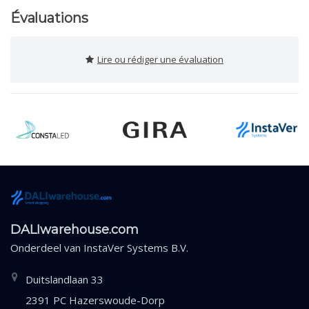
Évaluations
Lire ou rédiger une évaluation
DALIwarehouse.com
Onderdeel van
InstaVer Systems B.V.
Duitslandlaan 33
2391 PC Hazerswoude-Dorp