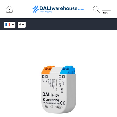
0
0
MENU
€