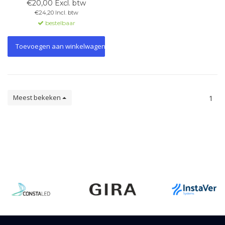
DALI1 en DALI2, IEC 62386 en
€20,00 Excl. btw
praktijkgerichte oefeningen. Nu
€24,20 Incl. btw
in de aanbieding, op=op!
bestelbaar
Toevoegen aan winkelwagen
Meest bekeken
1