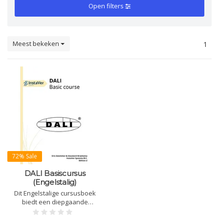
Open filters
Meest bekeken
1
72% Sale
DALI Basiscursus
(Engelstalig)
Dit Engelstalige cursusboek
biedt een diepgaande
introductie in DALI, inclusief